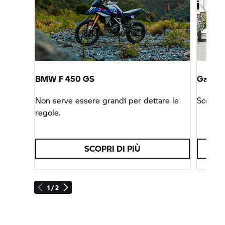
BMW F 450 GS
Garage
Non serve essere grandi per dettare le
Scegli 
regole.
SCOPRI DI PIÙ
1 / 2