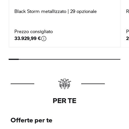
Black Storm metallizzato
| 29 opzionale
R
Prezzo consigliato
P
33.929,99 €
2
PER TE
Offerte per te