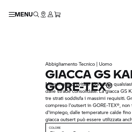
MENU
Abbigliamento Tecnico | Uomo
GIACCA GS K
GORE-TEX®
Massima sportività e idoneità a qualsias
dalle strade consolidate: La giacca G
tre strati soddisfa i massimi requisiti. Gra
compreso l'outsert in GORE-TEX®, non
d'impiego, dalle temperature calde fino 
giacca outsert può essere utilizzata an
COLORE