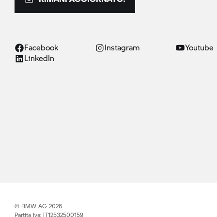
Facebook
Instagram
Youtube
LinkedIn
© BMW AG 2026
Partita Iva: IT12532500159