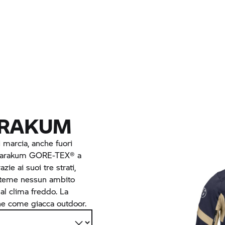
ARAKUM
i marcia, anche fuori
S Karakum GORE-TEX® a
zie ai suoi tre strati,
 teme nessun ambito
al clima freddo. La
che come giacca outdoor.