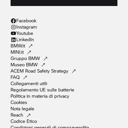
Facebook
Instagram
Youtube
LinkedIn
BMW.it
MINI.it
Gruppo
BMW
Museo
BMW
ACEM Road Safety
Strategy
FAQ
Collegamenti
utili
Regolamento UE sulle
batterie
Politica in materia di
privacy
Cookies
Nota
legale
Reach
Codice
Etico
Condizioni generali di
compravendita