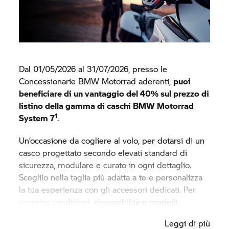
Dal 01/05/2026 al 31/07/2026, presso le
Concessionarie
BMW Motorrad
aderenti,
puoi
beneficiare di un vantaggio del 40% sul prezzo di
listino della gamma di caschi
BMW Motorrad
1
System 7
.
Un’occasione da cogliere al volo, per dotarsi di un
casco progettato secondo elevati standard di
sicurezza, modulare e curato in ogni dettaglio.
Sceglilo nella taglia più adatta a te e personalizza
la tua esperienza con gli accessori dedicati. Per
scoprire condizioni, disponibilità e modelli,
rivolgiti alla tua Concessionaria
BMW Motorrad
Leggi di più
di fiducia
: il tuo vantaggio ti aspetta in showroom