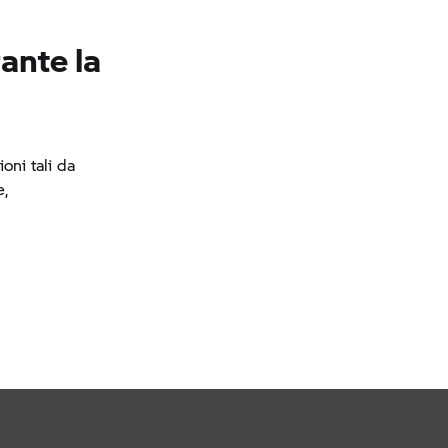
rante la
oni tali da
e,