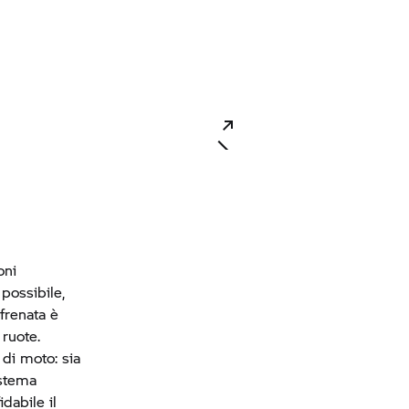
oni
possibile,
 frenata è
 ruote.
 di moto: sia
istema
dabile il