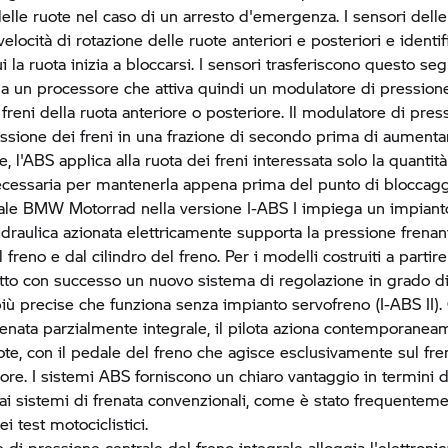
elle ruote nel caso di un arresto d'emergenza. I sensori delle
elocità di rotazione delle ruote anteriori e posteriori e identi
cui la ruota inizia a bloccarsi. I sensori trasferiscono questo se
a un processore che attiva quindi un modulatore di pressione
 freni della ruota anteriore o posteriore. Il modulatore di pres
essione dei freni in una frazione di secondo prima di aumentar
le, l'ABS applica alla ruota dei freni interessata solo la quantità
cessaria per mantenerla appena prima del punto di bloccagg
rale
BMW Motorrad
nella versione I-ABS I impiega un impiant
raulica azionata elettricamente supporta la pressione frenan
l freno e dal cilindro del freno. Per i modelli costruiti a partir
otto con successo un nuovo sistema di regolazione in grado di
più precise che funziona senza impianto servofreno (I-ABS II). 
renata parzialmente integrale, il pilota aziona contemporaneam
ote, con il pedale del freno che agisce esclusivamente sul fre
iore. I sistemi ABS forniscono un chiaro vantaggio in termini d
 ai sistemi di frenata convenzionali, come è stato frequentem
i test motociclistici.
 di pressione centrale del freno integrale alloggia l'elettronic