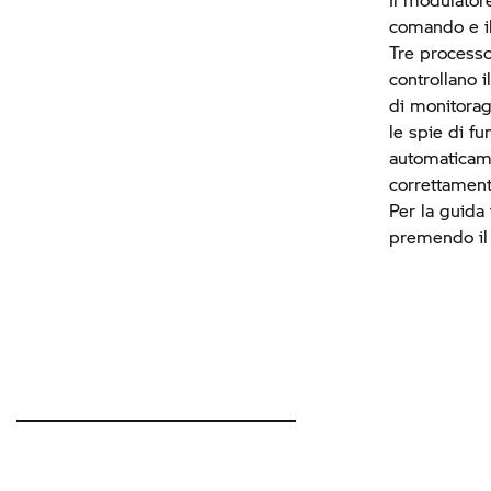
comando e il
Tre processo
controllano 
di monitorag
le spie di f
automaticame
correttament
Per la guida 
premendo il 