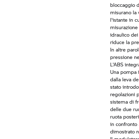
bloccaggio d
misurano la v
l'istante in 
misurazione 
idraulico dei
riduce la pr
In altre paro
pressione ne
L'ABS integ
Una pompa id
dalla leva de
stato introd
regolazioni 
sistema di f
delle due ru
ruota poster
in confronto
dimostrato ne
Il modulatore