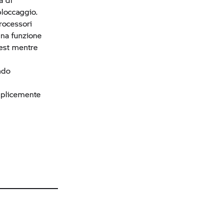
bloccaggio.
rocessori
una funzione
test mentre
ndo
plicemente