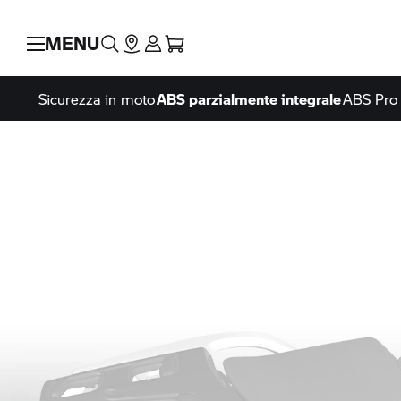
MENU
Sicurezza in moto
ABS parzialmente integrale
ABS Pro