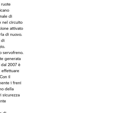
 ruote
ficano
gnale di
 nel circuito
sione attivato
la di nuovo.
 di
io.
o servofreno.
te generata
e dal 2007 è
 effettuare
Con il
ente i freni
no della
i sicurezza
ente
a di