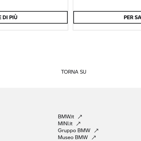
 DI PIÙ
PER SA
TORNA SU
BMW.it
MINI.it
Gruppo
BMW
Museo
BMW