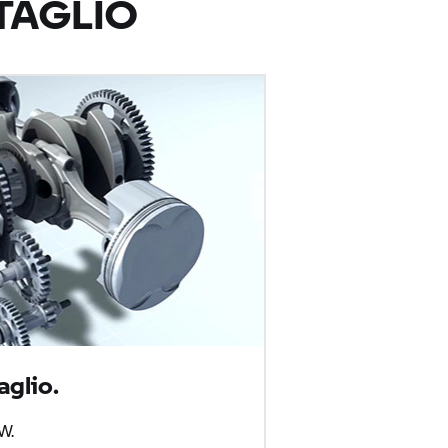
TAGLIO
aglio.
W.