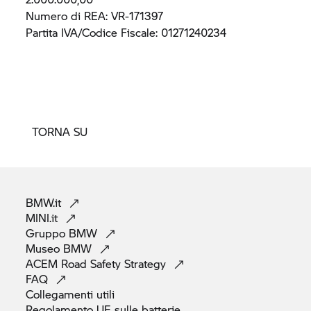
Numero di REA: VR-171397
Partita IVA/Codice Fiscale: 01271240234
TORNA SU
BMW.it
MINI.it
Gruppo
BMW
Museo
BMW
ACEM Road Safety
Strategy
FAQ
Collegamenti
utili
Regolamento UE sulle
batterie