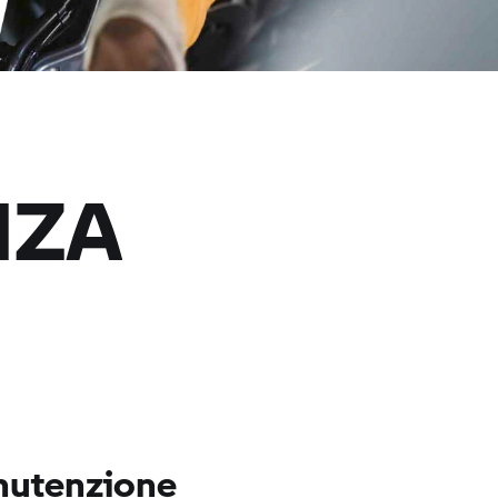
NZA
nutenzione