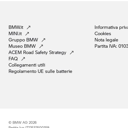
BMW.it
Informativa
priv
MINI.it
Cookies
Gruppo
BMW
Nota
legale
Museo
BMW
Partita IVA:
010
ACEM Road Safety
Strategy
FAQ
Collegamenti
utili
Regolamento UE sulle
batterie
© BMW AG 2026
Partita Iva: IT12532500159