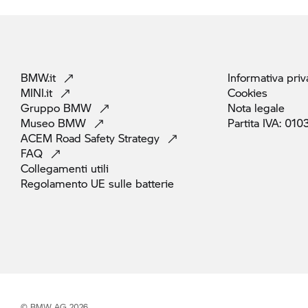
BMW.it
Informativa
priv
MINI.it
Cookies
Gruppo
BMW
Nota
legale
Museo
BMW
Partita IVA:
010
ACEM Road Safety
Strategy
FAQ
Collegamenti
utili
Regolamento UE sulle
batterie
© BMW AG 2026