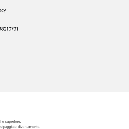
acy
88210791
 o superiore.
quipaggiate diversamente.