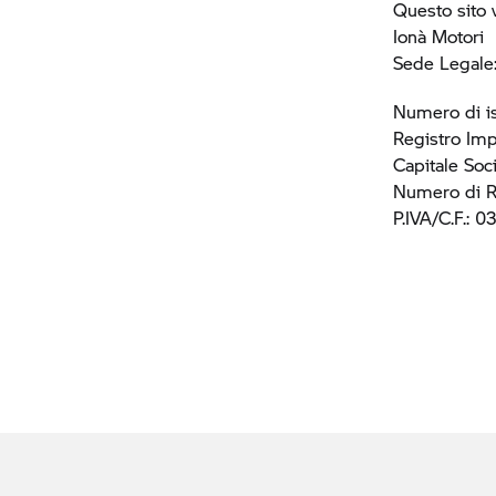
Questo sito 
Ionà Motori
Sede Legale:
Numero di i
Registro Imp
Capitale Soc
Numero di R
P.IVA/C.F.: 