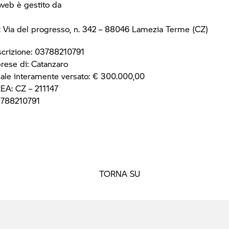
web è gestito da
 Via del progresso, n. 342 – 88046 Lamezia Terme (CZ)
scrizione: 03788210791
rese di: Catanzaro
iale interamente versato: € 300.000,00
EA: CZ – 211147
03788210791
TORNA SU