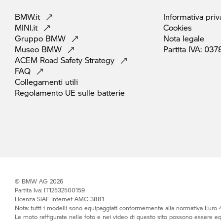
BMW.it
Informativa
priv
MINI.it
Cookies
Gruppo
BMW
Nota
legale
Museo
BMW
Partita IVA:
037
ACEM Road Safety
Strategy
FAQ
Collegamenti
utili
Regolamento UE sulle
batterie
© BMW AG 2026
Partita Iva: IT12532500159
Licenza SIAE Internet AMC 3881
Nota: tutti i modelli sono equipaggiati conformemente alla normativa Euro 4
Le moto raffigurate nelle foto e nei video di questo sito possono essere e