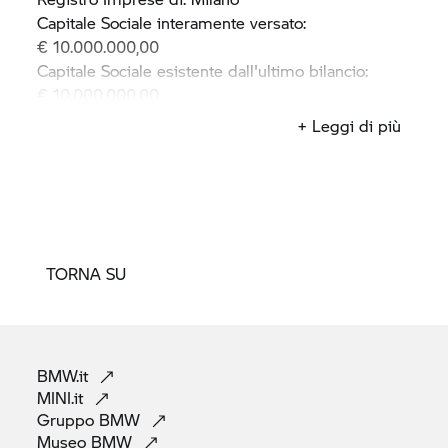
Capitale Sociale interamente versato:
€ 10.000.000,00
Capitale Sociale esistente dall'ultimo bilancio:
€ 10.000.000,00
Numero di REA: 1336962
+ Leggi di più
Partita IVA/Codice Fiscale: 10024610155
TORNA SU
BMW.it
MINI.it
Gruppo
BMW
Museo
BMW