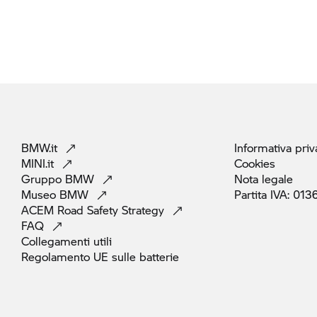
BMW.it
Informativa
priv
MINI.it
Cookies
Gruppo
BMW
Nota
legale
Museo
BMW
Partita IVA:
013
ACEM Road Safety
Strategy
FAQ
Collegamenti
utili
Regolamento UE sulle
batterie