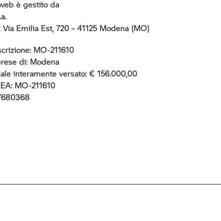
web è gestito da
a.
 Via Emilia Est, 720 – 41125 Modena (MO)
scrizione: MO-211610
prese di: Modena
iale interamente versato: € 156.000,00
REA: MO-211610
67680368