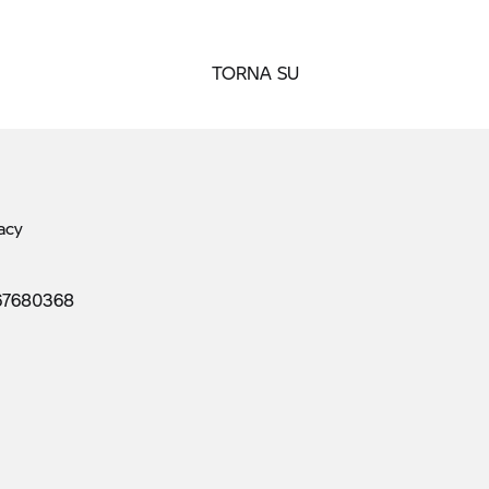
TORNA SU
acy
67680368