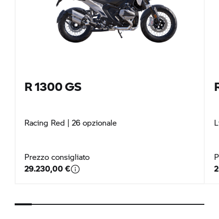
R 1300 GS
Racing Red
| 26 opzionale
L
Prezzo consigliato
P
29.230,00 €
2