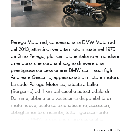
Perego Motorrad, concessionaria
BMW Motorrad
dal 2013, attività di vendita moto iniziata nel 1975
da Gino Perego, pluricampione italiano e mondiale
di enduro, che corona il sogno di avere una
prestigiosa concessionaria BMW con i suoi figli
Andrea e Giacomo, appassionati di moto e motori.
La sede Perego Motorrad, situata a Lallio
(Bergamo) ad 1 km dal casello autostradale di
Dalmine, abbina una vastissima disponibilità di
moto nuove, usato selezionatissimo, accessori,
abbigliamento e ricambi, tutto rigorosamente
originale BMW, precisione e professionalità
tedesca ma sempre con un'azienda a gestione
Leggi di più