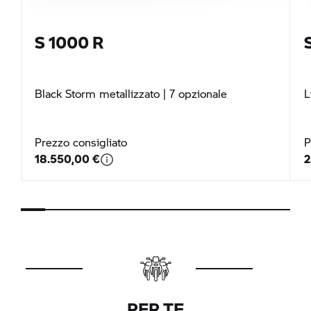
S 1000 R
Black Storm metallizzato
| 7 opzionale
L
Prezzo consigliato
P
18.550,00 €
2
PER TE