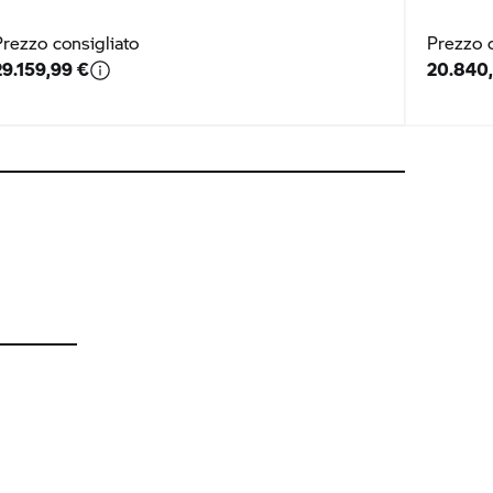
Prezzo consigliato
Prezzo c
29.159,99 €
20.840