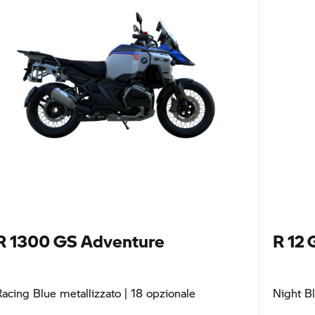
R 1300 GS
Adventure
R 12 
Racing Blue metallizzato
| 18 opzionale
Night B