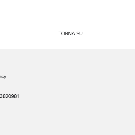
TORNA SU
acy
13820981