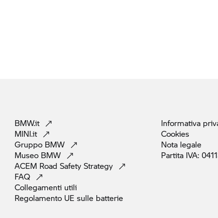
BMW.it
Informativa
priv
MINI.it
Cookies
Gruppo
BMW
Nota
legale
Museo
BMW
Partita IVA:
041
ACEM Road Safety
Strategy
FAQ
Collegamenti
utili
Regolamento UE sulle
batterie