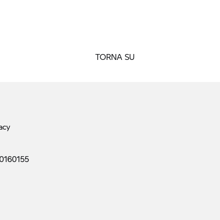
TORNA SU
acy
0160155