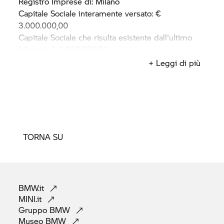
Registro Imprese di: Milano
Capitale Sociale interamente versato: €
3.000.000,00
Capitale Sociale che risulta esistente dall'ultimo
bilancio: € 3.000.000,00
Numero di REA: MI-1465821
+ Leggi di più
Partita IVA/Codice Fiscale: 11440160155
TORNA SU
BMW.it
MINI.it
Gruppo
BMW
Museo
BMW