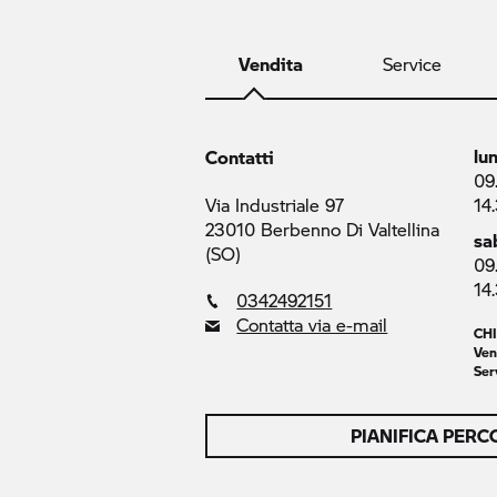
Vendita
Service
lu
Contatti
09
Via Industriale 97
14
23010 Berbenno Di Valtellina
sa
(SO)
09
14
0342492151
Contatta via e-mail
CH
Ven
Ser
PIANIFICA PER