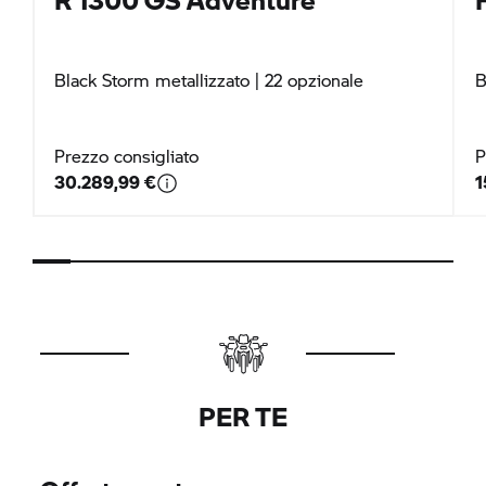
Black Storm metallizzato
| 22 opzionale
B
Prezzo consigliato
P
30.289,99 €
1
PER TE