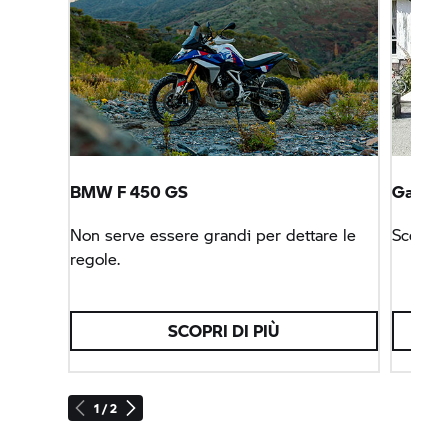
BMW F 450 GS
Garage
Non serve essere grandi per dettare le
Scegli 
regole.
SCOPRI DI PIÙ
1 / 2