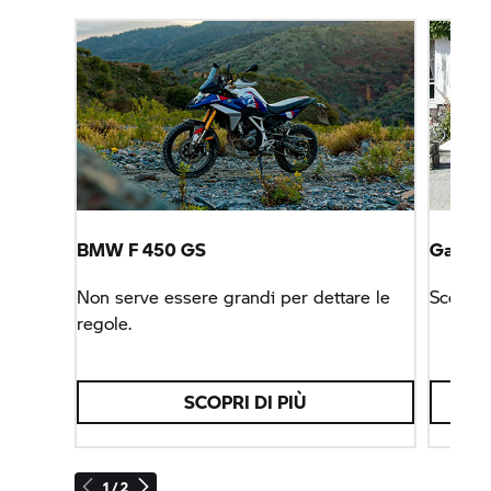
BMW F 450 GS
Garage
Non serve essere grandi per dettare le
Scegli 
regole.
SCOPRI DI PIÙ
1 / 2