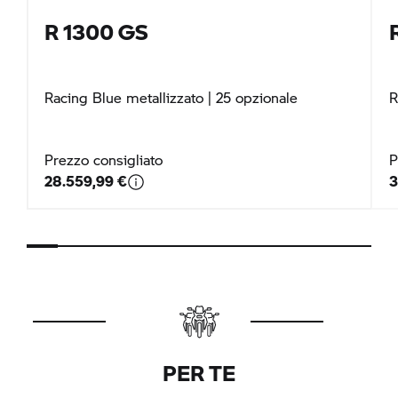
R 1300 GS
Racing Blue metallizzato
| 25 opzionale
R
Prezzo consigliato
P
28.559,99 €
3
PER TE