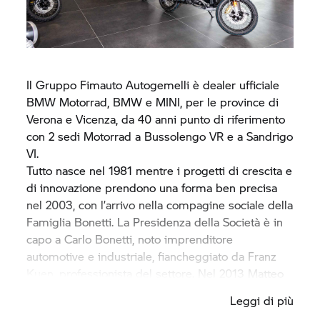
Il Gruppo Fimauto Autogemelli è dealer ufficiale
BMW Motorrad,
BMW e MINI, per le province di
Verona e Vicenza, da 40 anni punto di riferimento
con 2 sedi Motorrad a Bussolengo VR e a Sandrigo
VI.
Tutto nasce nel 1981 mentre i progetti di crescita e
di innovazione prendono una forma ben precisa
nel 2003, con l’arrivo nella compagine sociale della
Famiglia Bonetti. La Presidenza della Società è in
capo a Carlo Bonetti, noto imprenditore
automotive e industriale, fiancheggiato da Franz
Kuen, professionista del settore. Nel 2013 Matteo
Bonetti attua una completa ristrutturazione del
Leggi di più
Gruppo e affida successivamente la direzione a