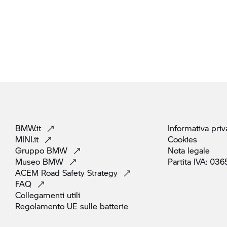
BMW.it
Informativa
priv
MINI.it
Cookies
Gruppo
BMW
Nota
legale
Museo
BMW
Partita IVA:
036
ACEM Road Safety
Strategy
FAQ
Collegamenti
utili
Regolamento UE sulle
batterie