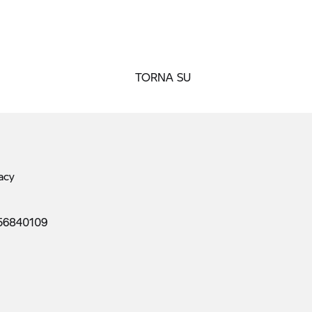
TORNA SU
acy
56840109