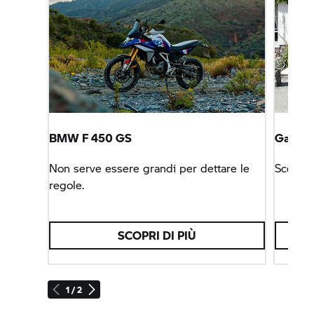
BMW F 450 GS
Garage
Non serve essere grandi per dettare le
Scegli 
regole.
SCOPRI DI PIÙ
1 / 2