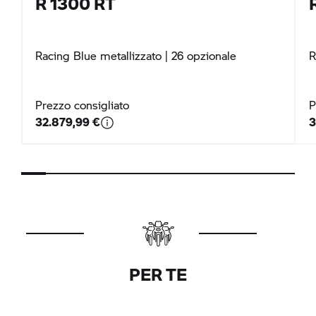
R 1300 RT
Racing Blue metallizzato
| 26 opzionale
R
Prezzo consigliato
P
32.879,99 €
3
PER TE