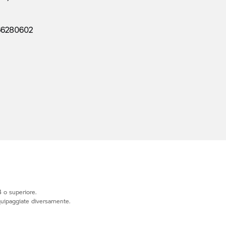
66280602
 o superiore.
quipaggiate diversamente.