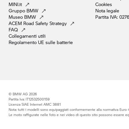
MINI.it
Cookies
Gruppo
BMW
Nota
legale
Museo
BMW
Partita IVA:
027
ACEM Road Safety
Strategy
FAQ
Collegamenti
utili
Regolamento UE sulle
batterie
© BMW AG 2026
Partita Iva: IT12532500159
Licenza SIAE Internet AMC 3881
Nota: tutti i modelli sono equipaggiati conformemente alla normativa Euro 4
Le moto raffigurate nelle foto e nei video di questo sito possono essere e