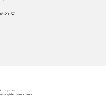
96120157
 o superiore.
quipaggiate diversamente.