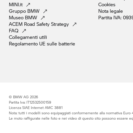
MINI.it
Cookies
Gruppo
BMW
Nota
legale
Museo
BMW
Partita IVA:
093
ACEM Road Safety
Strategy
FAQ
Collegamenti
utili
Regolamento UE sulle
batterie
© BMW AG 2026
Partita Iva: IT12532500159
Licenza SIAE Internet AMC 3881
Nota: tutti i modelli sono equipaggiati conformemente alla normativa Euro 4
Le moto raffigurate nelle foto e nei video di questo sito possono essere e