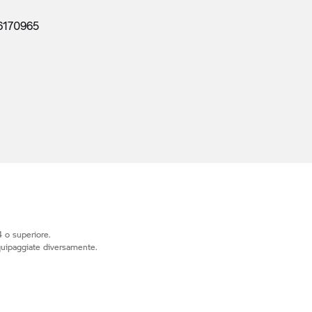
6170965
 o superiore.
quipaggiate diversamente.