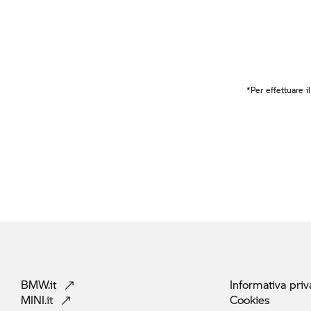
*Per effettuare i
BMW.it
Informativa
priv
MINI.it
Cookies