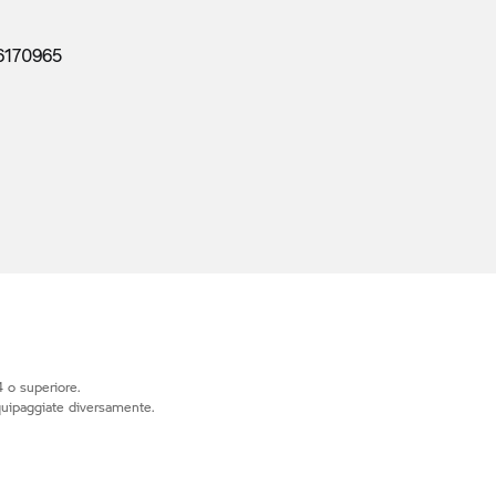
6170965
 o superiore.
quipaggiate diversamente.