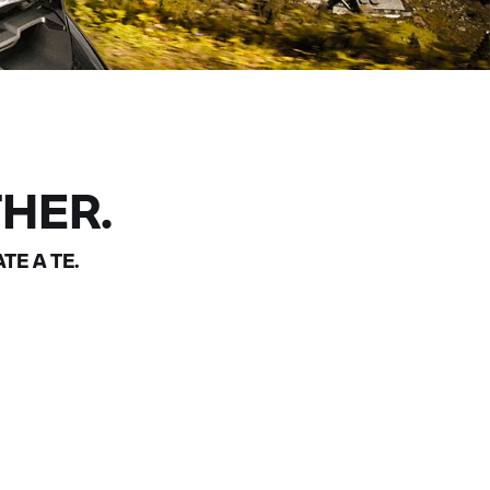
HER.
TE A TE.