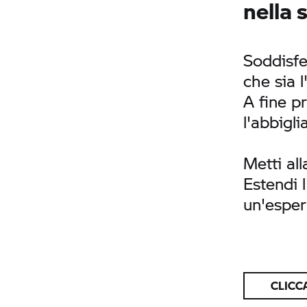
nella 
Soddisfe
che sia 
A fine pr
l'abbigl
Metti al
Estendi l
un'esper
CLICCA