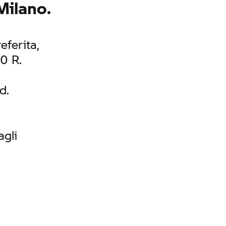
 Milano.
eferita,
0 R.
d.
agli