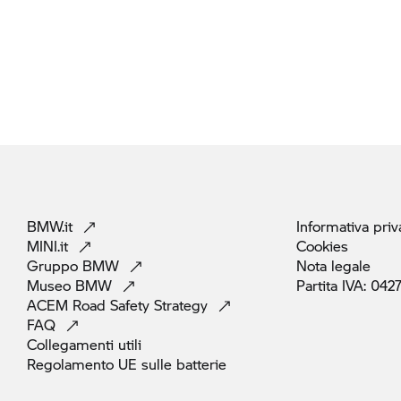
BMW.it
Informativa
priv
MINI.it
Cookies
Gruppo
BMW
Nota
legale
Museo
BMW
Partita IVA:
042
ACEM Road Safety
Strategy
FAQ
Collegamenti
utili
Regolamento UE sulle
batterie