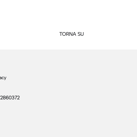
TORNA SU
acy
72860372