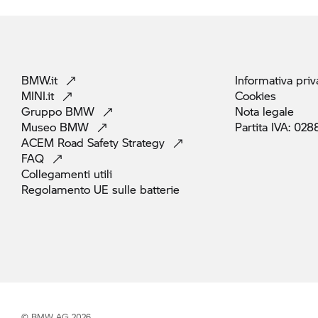
BMW.it
Informativa
priv
MINI.it
Cookies
Gruppo
BMW
Nota
legale
Museo
BMW
Partita IVA:
028
ACEM Road Safety
Strategy
FAQ
Collegamenti
utili
Regolamento UE sulle
batterie
© BMW AG 2026