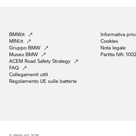
BMW.it
Informativa
priv
MINI.it
Cookies
Gruppo
BMW
Nota
legale
Museo
BMW
Partita IVA:
100
ACEM Road Safety
Strategy
FAQ
Collegamenti
utili
Regolamento UE sulle
batterie
© BMW AG 2026