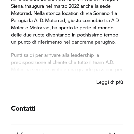
Siena, inaugura nel marzo 2022 anche la sede
Motorrad. Nella storica location di via Soriano 1 a
Perugia la A. D. Motorrad, giusto connubio tra A.D.
Motor e Motorrad, ha aperto le porte al mondo
delle due ruote diventando in pochissimo tempo
un punto di riferimento nel panorama perugino.
Punti saldi per arrivare alla leadership la
predisposizione al cliente che tutto il team A.D.
Motor ha sempre avuto e una grande passione per
i motori. Con uno staff specializzato e formato sia
Leggi di più
per la vendita che per il post vendita, il nuovo
salone Motorrad si presenta curato in ogni
particolare con un’ampia gamma in esposizione,
offerte mirate e personalizzate, un vasto e curato
Contatti
reparto abbigliamento Motorrad e una ampia
gamma di moto usate.
Sotto il motto “Make Life a Ride” la A. D.