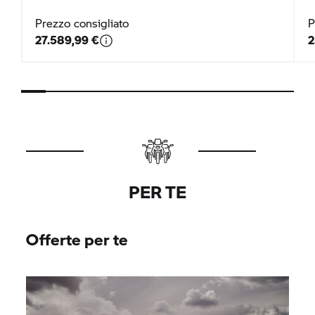
Prezzo consigliato
P
27.589,99 €
2
PER TE
Offerte per te