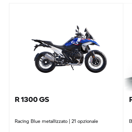
R 1300 GS
Racing Blue metallizzato
| 21 opzionale
B