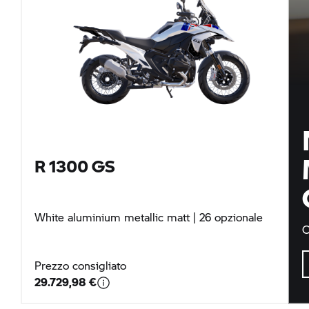
R 1300 GS
White aluminium metallic matt
| 26 opzionale
C
Prezzo consigliato
29.729,98 €