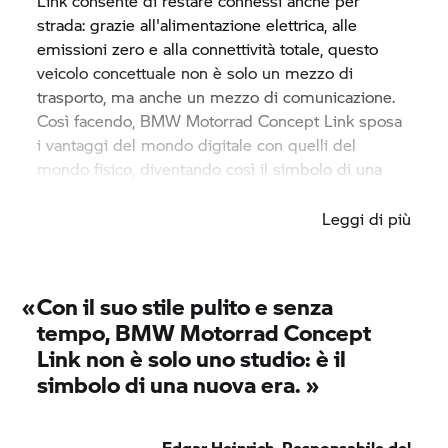
Link consente di restare connessi anche per
strada: grazie all'alimentazione elettrica, alle
emissioni zero e alla connettività totale, questo
veicolo concettuale non è solo un mezzo di
trasporto, ma anche un mezzo di comunicazione.
Così facendo,
BMW Motorrad
Concept Link sposa
i vantaggi del mondo digitale con quelli del
mondo fisico, diventando così il simbolo di una
nuova era della mobilità urbana.
Leggi di più
«
Con il suo stile pulito e senza
tempo,
BMW Motorrad
Concept
Link non è solo uno studio: è il
simbolo di una nuova era.
»
Edgar Heinrich, Responsabile del