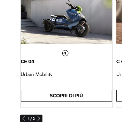
CE 04
C 400 
Urban Mobility
Urban M
SCOPRI DI PIÙ
1 / 2