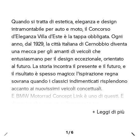
Quando si tratta di estetica, eleganza e design
intramontabile per auto e moto, il Concorso
d’Eleganza Villa d’Este è la tappa obbligata. Ogni
anno, dal 1929, la città italiana di Cernobbio diventa
una mecca per gli amanti di veicoli che
entusiasmano per il design eccezionale, orientato
al futuro. La storia incontra il presente e il futuro, e
il risultato è spesso magico: l'ispirazione regna
sovrana quando i classici indimenticati risplendono
accanto ai nuovissimi veicoli concettuali.
E
BMW Motorrad
Concept Link è uno di questi. E
dimostra che, con un collegamento tra
conducente, veicolo e ambiente, si ottiene
+ Leggi di più
un'esperienza di guida completamente nuova.
1 / 6