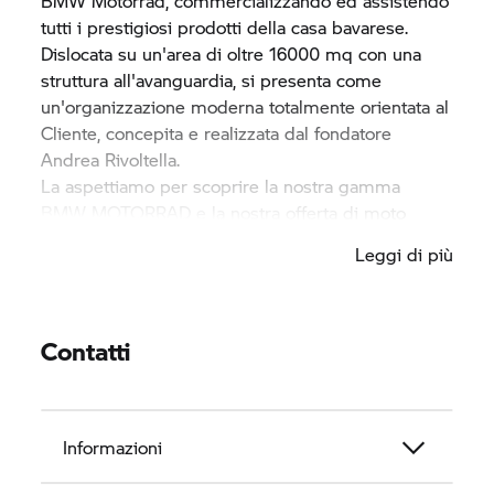
BMW Motorrad,
commercializzando ed assistendo
tutti i prestigiosi prodotti della casa bavarese.
Dislocata su un'area di oltre 16000 mq con una
struttura all'avanguardia, si presenta come
un'organizzazione moderna totalmente orientata al
Cliente, concepita e realizzata dal fondatore
Andrea Rivoltella.
La aspettiamo per scoprire la nostra gamma
BMW MOTORRAD
e la nostra offerta di moto
d’occasione BMW e multimarca.
Leggi di più
Con officina, carrozzeria e un reparto assicurativo
interni le offriamo inoltre un servizio a 360°.
Venga a trovarci in via del Gaggiolo 1 ad Arcene,
vicino Treviglio (tel. 035.4199311).
Contatti
Informazioni