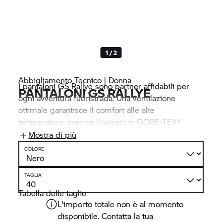
1 / 2
Abbigliamento Tecnico | Donna
I pantaloni GS Rallye sono partner affidabili per
PANTALONI GS RALLYE
ogni avventura fuoristrada. Una ventilazione
ottimale garantisce il comfort alle alte
temperature, mentre l'outsert in GORE-TEX®
opzionale ti mantiene asciutto anche quando
Mostra di più
piove. I pantaloni combinano funzionalità e libertà
COLORE
di movimento e offrono dettagli sofisticati per i
viaggi impegnativi.
TAGLIA
Tabella delle taglie
L'importo totale non è al momento
disponibile. Contatta la tua