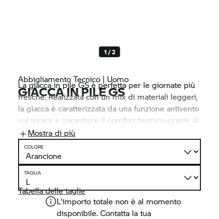
1 / 2
Abbigliamento Tecnico | Uomo
La giacca in pile GS è perfetta per le giornate più
GIACCA IN PILE GS
fresche. Realizzata con un mix di materiali leggeri,
la giacca è caratterizzata da una funzione antivento
sul torace e garantisce il comfort termico grazie al
collo alto. Le scritte sulle tasche la
Mostra di più
contraddistinguono inequivocabilmente come un
COLORE
membro della famiglia
BMW Motorrad.
TAGLIA
Tabella delle taglie
L'importo totale non è al momento
disponibile. Contatta la tua