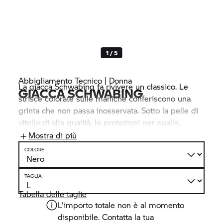
1 / 5
Abbigliamento Tecnico | Donna
La giacca Schwabing fa rivivere un classico. Le
GIACCA SCHWABING
strisce colorate sulle maniche conferiscono una
grinta che non passa inosservata. Sotto la pelle di
vitello di alta qualità, le protezioni per spalle,
gomiti e schiena (possono essere montate a
Mostra di più
posteriori) garantiscono la sicurezza, mentre
COLORE
numerose tasche offrono opzioni per riporre
oggetti. I vari accorgimenti per migliorare
TAGLIA
l’aerazione aumentano il comfort.
Tabella delle taglie
L'importo totale non è al momento
disponibile. Contatta la tua