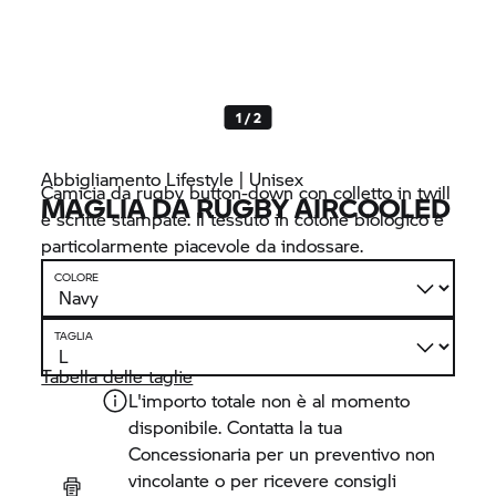
1 / 2
Abbigliamento Lifestyle | Unisex
Camicia da rugby button-down con colletto in twill
MAGLIA DA RUGBY AIRCOOLED
e scritte stampate. Il tessuto in cotone biologico è
particolarmente piacevole da indossare.
COLORE
TAGLIA
Tabella delle taglie
L'importo totale non è al momento
disponibile. Contatta la tua
Concessionaria per un preventivo non
vincolante o per ricevere consigli