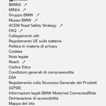
BMW.it
MINI.it
Gruppo
BMW
Museo
BMW
ACEM Road Safety
Strategy
FAQ
Collegamenti
utili
Regolamento UE sulle
batterie
Politica in materia di
privacy
Cookies
Nota
legale
Reach
Codice
Etico
Condizioni generali di
compravendita
DSA
Regolamento sulla Sicurezza Generale dei Prodotti
(GPSR)
Informazioni legali
BMW Motorrad
ConnectedRide
Dichiarazione di
accessibilità
Mappa del
sito