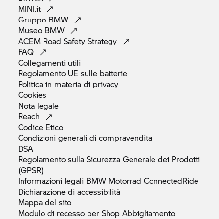
MINI.it
Gruppo
BMW
Museo
BMW
ACEM Road Safety
Strategy
FAQ
Collegamenti
utili
Regolamento UE sulle
batterie
Politica in materia di
privacy
Cookies
Nota
legale
Reach
Codice
Etico
Condizioni generali di
compravendita
DSA
Regolamento sulla Sicurezza Generale dei Prodotti
(GPSR)
Informazioni legali
BMW Motorrad
ConnectedRide
Dichiarazione di
accessibilità
Mappa del
sito
Modulo di recesso per Shop
Abbigliamento