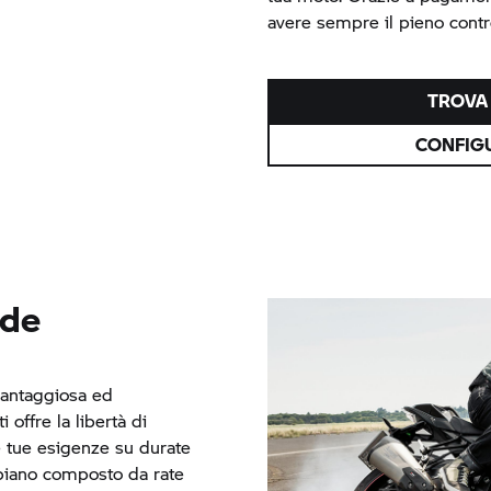
avere
sempre il pieno contro
TROVA 
CONFIGU
ide
vantaggiosa ed
offre la libertà di
e tue esigenze su durate
piano composto da rate