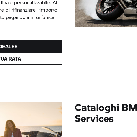
finale personalizzabile. Al
re di rifinanziare l’importo
tto pagandola in un’unica
 DEALER
TUA RATA
Cataloghi BM
Services