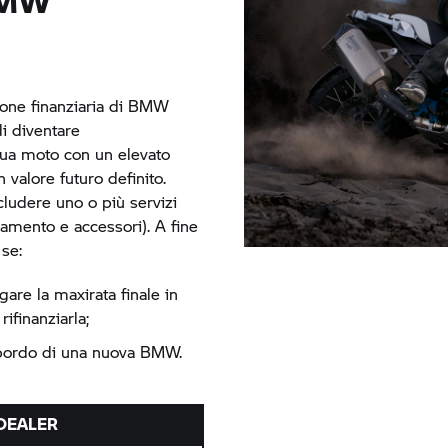
BMW
ione finanziaria di BMW
di diventare
tua moto con un elevato
n valore futuro definito.
ncludere uno o più servizi
iamento e accessori). A fine
 se:
are la maxirata finale in
ifinanziarla;
 a bordo di una nuova BMW.
 DEALER