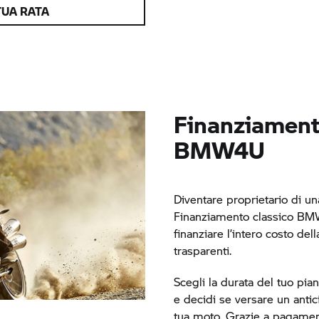
TUA RATA
Finanziament
BMW4U
Diventare proprietario di un
Finanziamento classico BMW
finanziare l’intero costo del
trasparenti.
Scegli la durata del tuo pia
e decidi se versare un anti
tua moto. Grazie a pagament