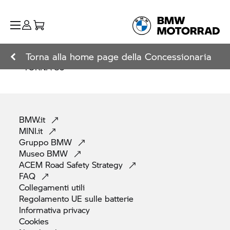
Torna alla home page della Concessionaria
TORNA SU
BMW.it
MINI.it
Gruppo
BMW
Museo
BMW
ACEM Road Safety
Strategy
FAQ
Collegamenti
utili
Regolamento UE sulle
batterie
Informativa
privacy
Cookies